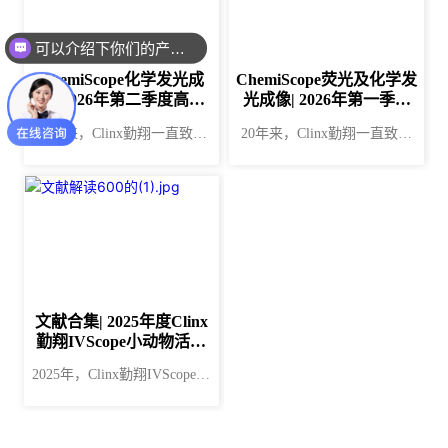
可以介绍下你们的产品么？
ChemiScope化学发光成
ChemiScope荧光及化学发
像| 2026年第二季度高分
光成像| 2026年第一季度
应用文献摘要
高分应用文献摘要
20年来，Clinx勤翔一直致力
20年来，Clinx勤翔一直致力
于为生命科学研究领域提供专
于为生命科学研究领域提供专
业的生物成像系统及图像分析
业的生物成像系统及图像分析
解决方案。我们的产品作为生
解决方案。我们的产品作为生
命科学研究的基础工具，助力
命科学研究的基础工具，助力
科研人员在生命科学探索之路
科研人员在生命科学探索之路
上不断取得新成果。本次，我
上不断取得新成果。本次，我
们摘选了2026年第二季度 
们摘选了2026年第一季度
文献合集| 2025年度Clinx
Clinx勤翔ChemiScope系列化
Clinx勤翔 ChemiScope系列荧
勤翔IVScope小动物活体
学发光成像系统 应用于相关
光及化学发光成像系统 应用
成像系统应用文献摘要
2025年，Clinx勤翔IVScope系
研究领域的5篇文献与大家分
于相关研究领域的5篇文献与
列小动物活体成像系统在 肿
享。 ChemiScope系列成像系
大家分享。 ChemiScope系列
瘤学研究、肝脏疾病研究、代
统应用摘要 RGS22 是后生动
成像系统应用摘要 续断源 