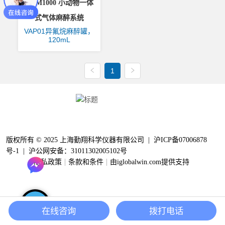
RAM1000 小动物一体
式气体麻醉系统
VAP01异氟烷麻醉罐，
120mL
1
Clinx勤翔公众号
版权所有 © 2025 上海勤翔科学仪器有限公司 |
沪ICP备07006878
号-1
|
沪公网安备：31011302005102号
隐私政策
条款和条件
由iglobalwin.com提供支持
在线咨询
拨打电话
家
电子邮件
电话
首页
邮箱
电话