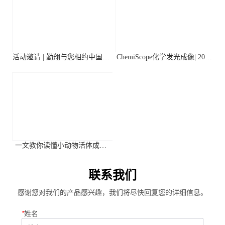
活动邀请 | 勤翔与您相约中国植
ChemiScope化学发光成像| 2026
物生理与植物分子生物学学会
年第二季度高分应用文献摘要
2026年全国学术大会
一文教你读懂小动物活体成像
系统关键参数
联系我们
感谢您对我们的产品感兴趣，我们将尽快回复您的详细信息。
*
姓名