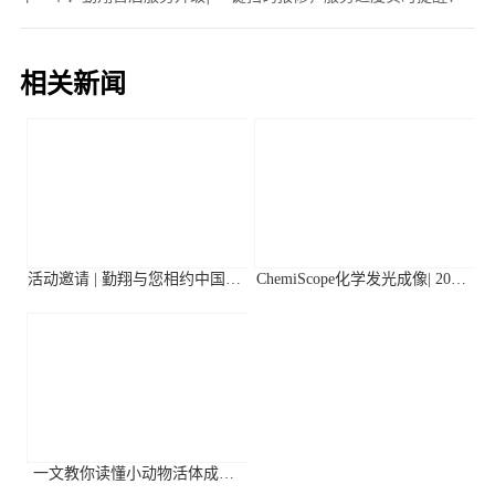
相关新闻
活动邀请 | 勤翔与您相约中国植
ChemiScope化学发光成像| 2026
物生理与植物分子生物学学会
年第二季度高分应用文献摘要
2026年全国学术大会
一文教你读懂小动物活体成像