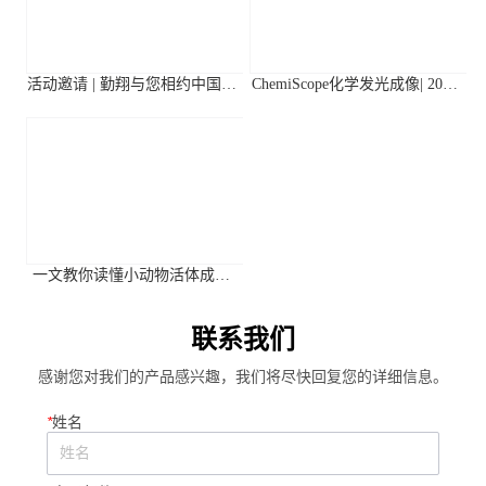
活动邀请 | 勤翔与您相约中国植
ChemiScope化学发光成像| 2026
物生理与植物分子生物学学会
年第二季度高分应用文献摘要
2026年全国学术大会
一文教你读懂小动物活体成像
系统关键参数
联系我们
感谢您对我们的产品感兴趣，我们将尽快回复您的详细信息。
*
姓名