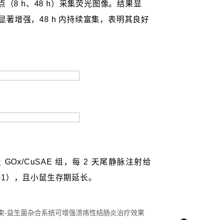
：新型纳米胶束-益生菌杂合系统可增强溃疡性结肠炎治疗效果