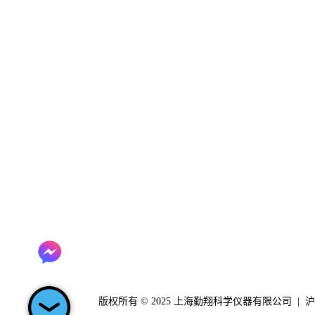
上海勤翔科学仪器有限公司
地址：上海市奉贤区环城西路3111
弄258号泰坦生命科技总部园1号楼
4楼
电话: 021 6533 2202
服务热线：400 920 0120
电子邮件：
info@clinx.cn
版权所有 © 2025 上海勤翔科学仪器有限公司 |
沪