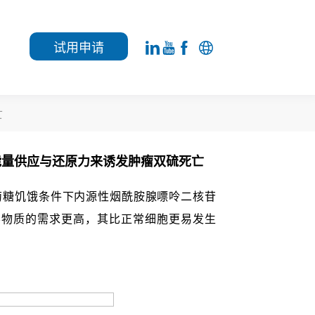
试用申请
亡
能量供应与还原力来诱发肿瘤双硫死亡