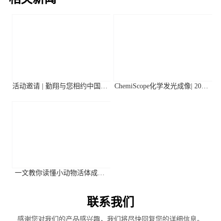
活动邀请 | 勤翔与您相约中国植
ChemiScope化学发光成像| 2026
物生理与植物分子生物学学会
年第二季度高分应用文献摘要
2026年全国学术大会
一文教你读懂小动物活体成像
系统关键参数
联系我们
感谢您对我们的产品感兴趣，我们将尽快回复您的详细信息。