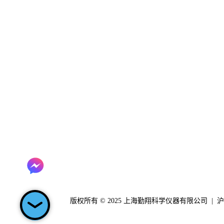
上海勤翔科学仪器有限公司
地址：上海市奉贤区环城西路3111
弄258号泰坦生命科技总部园1号楼
4楼
电话: 021 6533 2202
服务热线：400 920 0120
电子邮件：
info@clinx.cn
版权所有 © 2025 上海勤翔科学仪器有限公司 |
沪